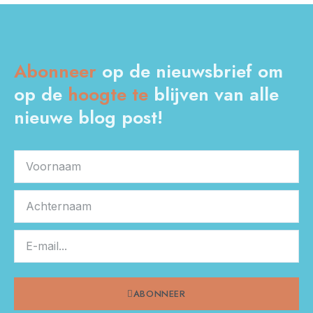
Abonneer
op de nieuwsbrief om
op de
hoogte
te
blijven van alle
nieuwe blog post!
ABONNEER