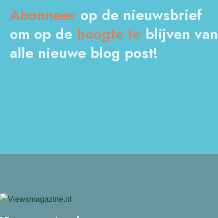
Abonneer
op de nieuwsbrief
om op de
hoogte
te
blijven van
alle nieuwe blog post!